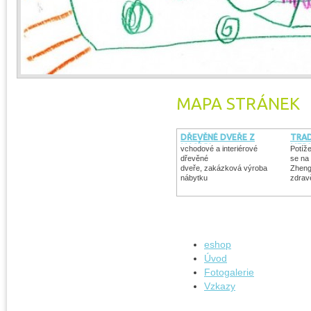
MAPA STRÁNEK
DŘEVĚNÉ DVEŘE Z
TRAD
MASÍVU
MEDI
vchodové a interiérové
Potíž
dřevěné
se na
dveře, zakázková výroba
Zhenga
nábytku
zdrav
eshop
Úvod
Fotogalerie
Vzkazy